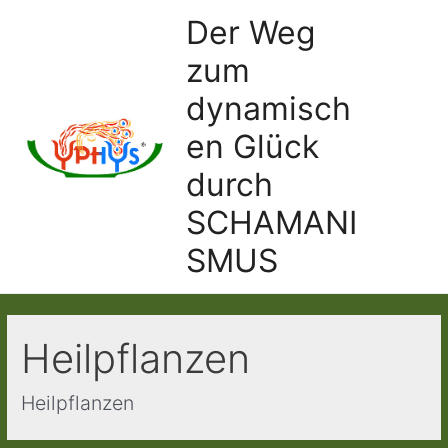
Ir
Der Weg
al
zum
contenido
dynamisch
en Glück
Main
durch
Men
SCHAMANI
SMUS
Heilpflanzen
Heilpflanzen