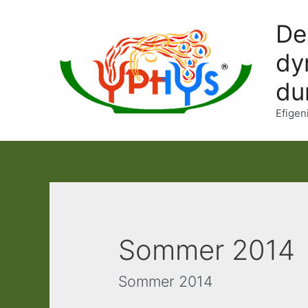
Ir
De
al
contenido
dy
du
Efigen
Sommer 2014
Sommer 2014