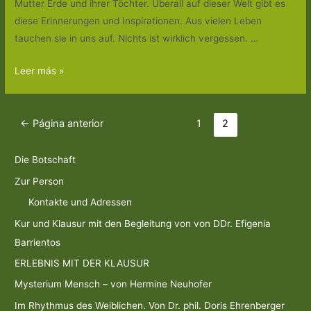
Mutter Erde und ihrer Töchter. Überall auf dieser Welt gibt es
diese Erinnerungen und Inspirationen. Aus vielen Leben
tauchen sie in uns auf. Nichts ist wirklich vergessen. …
Das
Leer más »
vergessene
Wissen
Navegación
der
←
Página anterior
1
2
de
Frauen
entradas
–
Die Botschaft
3
Zur Person
–
Kontakte und Adressen
4
Kur und Klausur mit den Begleitung von von DDr. Efigenia
–
Barrientos
5
–
ERLEBNIS MIT DER KLAUSUR
Mai
Mysterium Mensch – von Hermine Neuhofer
2013
Im Rhythmus des Weiblichen. Von Dr. phil. Doris Ehrenberger