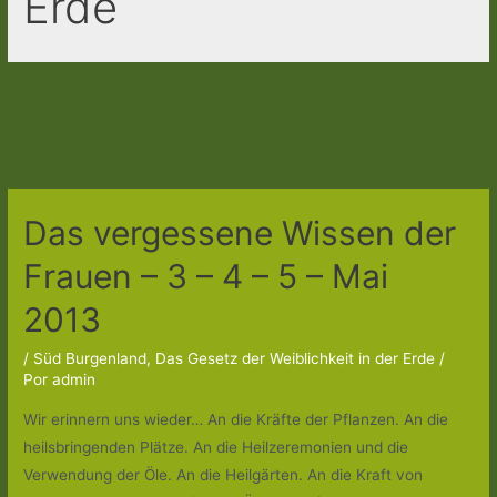
Erde
Das vergessene Wissen der
Frauen – 3 – 4 – 5 – Mai
2013
/
Süd Burgenland
,
Das Gesetz der Weiblichkeit in der Erde
/
Por
admin
Wir erinnern uns wieder… An die Kräfte der Pflanzen. An die
heilsbringenden Plätze. An die Heilzeremonien und die
Verwendung der Öle. An die Heilgärten. An die Kraft von