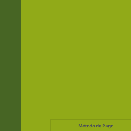
Método de Pago