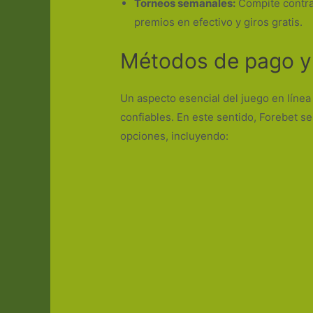
Torneos semanales:
Compite contra
premios en efectivo y giros gratis.
Métodos de pago y 
Un aspecto esencial del juego en línea
confiables. En este sentido, Forebet s
opciones, incluyendo: