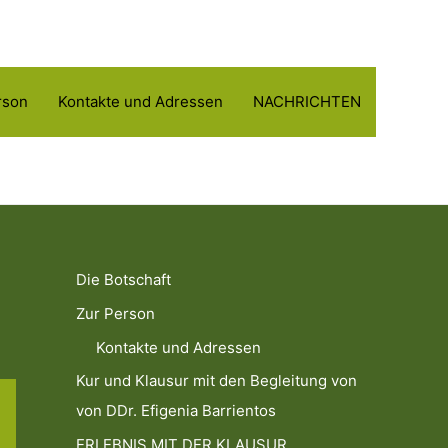
rson
Kontakte und Adressen
NACHRICHTEN
Die Botschaft
Zur Person
Kontakte und Adressen
Kur und Klausur mit den Begleitung von
von DDr. Efigenia Barrientos
ERLEBNIS MIT DER KLAUSUR