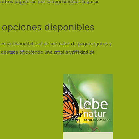
 otros jugadores por la oportunidad de ganar
opciones disponibles
 es la disponibilidad de métodos de pago seguros y
e destaca ofreciendo una amplia variedad de