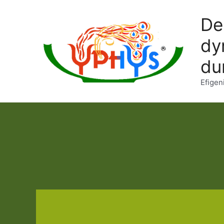
Ir
De
al
contenido
dy
du
Efigen