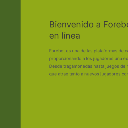
Bienvenido a Forebe
en línea
Forebet es una de las plataformas de 
proporcionando a los jugadores una ex
Desde tragamonedas hasta juegos de m
que atrae tanto a nuevos jugadores co