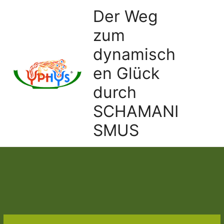
Ir
Der Weg
al
zum
contenido
dynamisch
en Glück
Main
durch
Men
SCHAMANI
SMUS